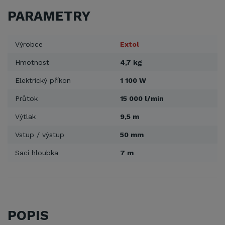
PARAMETRY
Výrobce
Extol
Hmotnost
4,7 kg
Elektrický příkon
1 100 W
Průtok
15 000 l/min
Výtlak
9,5 m
Vstup / výstup
50 mm
Sací hloubka
7 m
POPIS