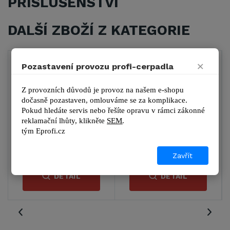
PŘÍSLUŠENSTVÍ
DALŠÍ ZBOŽÍ Z KATEGORIE
×
Pozastavení provozu profi-cerpadla
3
Z provozních důvodů je provoz na našem e-shopu 
dočasně pozastaven, omlouváme se za komplikace.
Pokud hledáte servis nebo řešíte opravu v rámci zákonné 
l Premium - aku
Extol Premium - aku
Extol Premi
reklamační lhůty, kl
ikněte 
SEM
.
padlo do sudu
čerpadlo do sudu bez
čerpadl
tým 
Eprofi.cz
baterie a nabíječky
2 802 Kč
1 860 Kč
1 3
390 Kč s DPH
2 250 Kč s DPH
1 590 
Zavřít
DETAIL
DETAIL
D