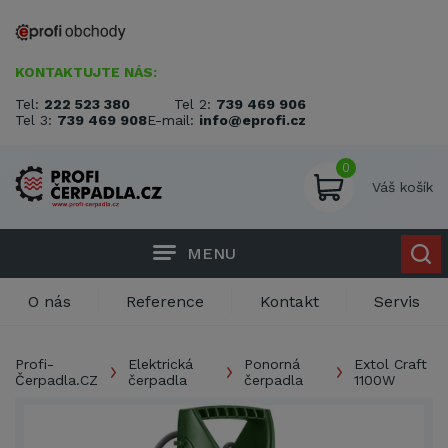
KONTAKTUJTE NÁS:
Tel:
222 523 380
Tel 2:
739 469 906
Tel 3:
739 469 908
E-mail:
info@eprofi.cz
0
Váš košík
MENU
O nás
Reference
Kontakt
Servis
Profi-
Elektrická
Ponorná
Extol Craft
Čerpadla.CZ
čerpadla
čerpadla
1100W